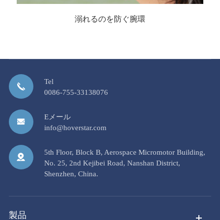
溺れるのを防ぐ腕環
Tel
0086-755-33138076
Eメール
info@hoverstar.com
5th Floor, Block B, Aerospace Micromotor Building,
No. 25, 2nd Kejibei Road, Nanshan District,
Shenzhen, China.
製品