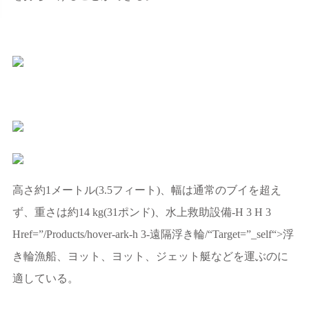
高さ約1メートル(3.5フィート)、幅は通常のブイを超え
ず、重さは約14 kg(31ポンド)、水上救助設備-H 3 H 3
Href=”/Products/hover-ark-h 3-遠隔浮き輪/“Target=”_self“>浮
き輪漁船、ヨット、ヨット、ジェット艇などを運ぶのに
適している。