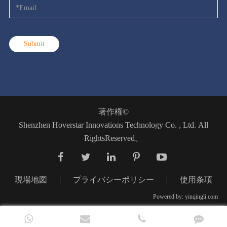
Submit
著作権©
Shenzhen Hoverstar Innovations Technology Co. , Ltd.
All
RightsReserved。
現場地図
|
プライバシーポリシー
|
使用条項
Powered by: yinqingli.com